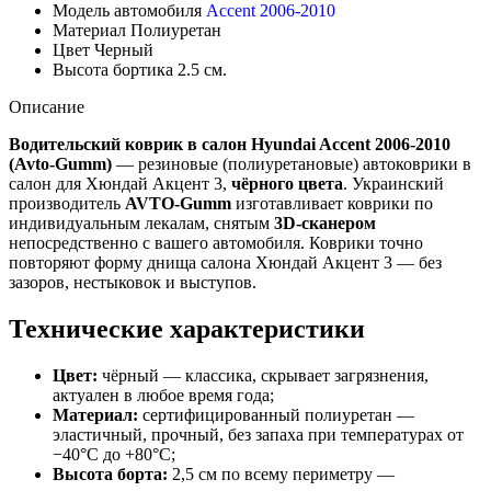
Модель автомобиля
Accent 2006-2010
Материал
Полиуретан
Цвет
Черный
Высота бортика
2.5 см.
Описание
Водительский коврик в салон Hyundai Accent 2006-2010
(Avto-Gumm)
— резиновые (полиуретановые) автоковрики в
салон для Хюндай Акцент 3,
чёрного цвета
. Украинский
производитель
AVTO-Gumm
изготавливает коврики по
индивидуальным лекалам, снятым
3D-сканером
непосредственно с вашего автомобиля. Коврики точно
повторяют форму днища салона Хюндай Акцент 3 — без
зазоров, нестыковок и выступов.
Технические характеристики
Цвет:
чёрный — классика, скрывает загрязнения,
актуален в любое время года;
Материал:
сертифицированный полиуретан —
эластичный, прочный, без запаха при температурах от
−40°C до +80°C;
Высота борта:
2,5 см по всему периметру —