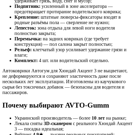
удерживает грязь, воду, снег и мусор;
Подпятник:
усиленный в зоне акселератора —
предотвращает протирание водительского коврика;
Крепление:
штатные люверсы-фиксаторы входят в
родные разъёмы пола — сверление не нужно;
Лепесток:
зона отдыха для левой ноги водителя
полностью закрыта;
Перемычка:
на задних ковриках (где требует
конструкция) — пол салона закрыт полностью;
Рельеф:
клетчатый узор усиливает удержание грязи и
влаги;
Комплект:
4 шт. или водительский отдельно.
Автоковрики Автогум для Хюндай Акцент 3 не выцветают,
не деформируются и сохраняют эластичность даже после
нескольких лет эксплуатации. Изготовлены из каучукового
сырья без токсичных добавок — безопасны для водителя и
пассажиров.
Почему выбирают AVTO-Gumm
Украинский производитель — более
10 лет
на рынке;
Лекала сняты
3D-сканером
с реального Хюндай Акцент
3 — посадка идеальная;
Рейтинг
4.9★
— тысячи реальных покупателей;