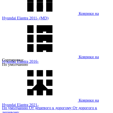
Коврики на
Hyundai Elantra 2011- (MD)
Коврики на
Сортировка:
Hyundai Elantra 2016-
По умолчанию
Коврики на
Hyundai Elantra 2021-
По умолчанию
От дешевого к дорогому
От дорогого к
дешевому