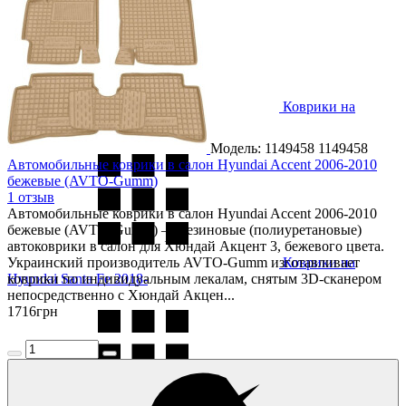
Коврики на
Hyundai Santa Fe 2012- (DM)
Модель: 1149458
1149458
Автомобильные коврики в салон Hyundai Accent 2006-2010
бежевые (AVTO-Gumm)
1 отзыв
Автомобильные коврики в салон Hyundai Accent 2006-2010
бежевые (AVTO-Gumm) — резиновые (полиуретановые)
автоковрики в салон для Хюндай Акцент 3, бежевого цвета.
Украинский производитель AVTO-Gumm изготавливает
Коврики на
Hyundai Santa Fe 2018-
коврики по индивидуальным лекалам, снятым 3D-сканером
непосредственно с Хюндай Акцен...
1716
грн