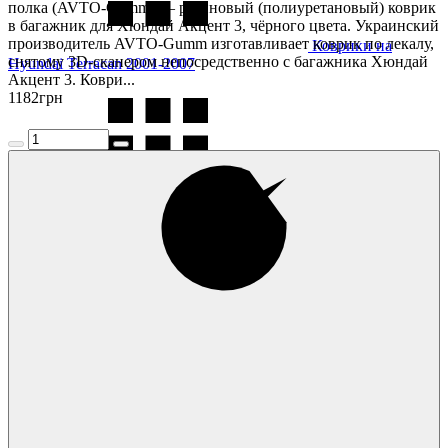
полка (AVTO-Gumm) — резиновый (полиуретановый) коврик
в багажник для Хюндай Акцент 3, чёрного цвета. Украинский
производитель AVTO-Gumm изготавливает коврик по лекалу,
Коврики на
снятому 3D-сканером непосредственно с багажника Хюндай
Hyundai Terracan 2001-2007
Акцент 3. Коври...
1182
грн
Коврики на
Hyundai Tucson 2004-
Коврики на
Hyundai Tucson 2016-