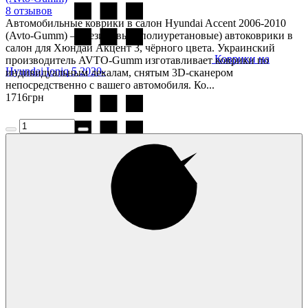
8 отзывов
Автомобильные коврики в салон Hyundai Accent 2006-2010
(Avto-Gumm) — резиновые (полиуретановые) автоковрики в
салон для Хюндай Акцент 3, чёрного цвета. Украинский
Коврики на
производитель AVTO-Gumm изготавливает коврики по
Hyundai Ioniq 5 2020-
индивидуальным лекалам, снятым 3D-сканером
непосредственно с вашего автомобиля. Ко...
1716
грн
Коврики на
Hyundai Ioniq 6 2022-
Коврики на
Hyundai Kona 2018-