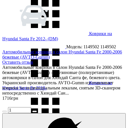
Коврики на
Hyundai Santa Fe 2012- (DM)
Модель: 1149502
1149502
Автомобильные коврики в салон Hyundai Santa Fe 2000-2006
бежевые (AVTO-Gumm)
Оставить отзыв
Автомобильные коврики в салон Hyundai Santa Fe 2000-2006
бежевые (AVTO-Gumm) — резиновые (полиуретановые)
автоковрики в салон для Хюндай Санта фе, бежевого цвета.
Украинский производитель AVTO-Gumm изготавливает
Коврики на
Hyundai Santa Fe 2018-
коврики по индивидуальным лекалам, снятым 3D-сканером
непосредственно с Хюндай Сан...
1716
грн