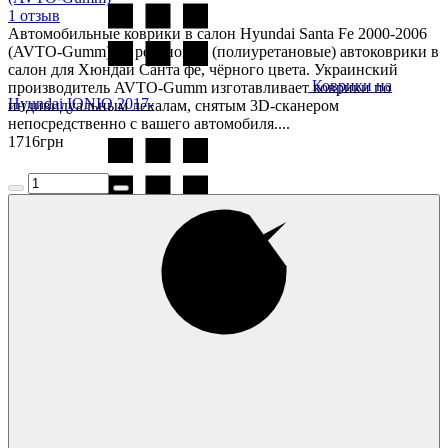
1 отзыв
Автомобильные коврики в салон Hyundai Santa Fe 2000-2006
(AVTO-Gumm) — резиновые (полиуретановые) автоковрики в
салон для Хюндай Санта фе, чёрного цвета. Украинский
Коврики на
производитель AVTO-Gumm изготавливает коврики по
Hyundai IONIQ 2017-
индивидуальным лекалам, снятым 3D-сканером
непосредственно с вашего автомобиля....
1716
грн
Коврики на
Hyundai Ioniq 5 2020-
Коврики на
Hyundai Ioniq 6 2022-