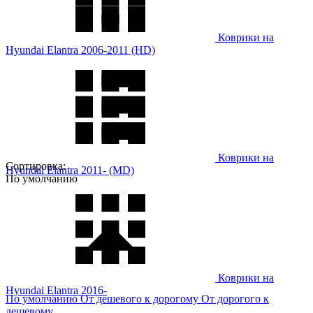
Коврики на
Hyundai Elantra 2006-2011 (HD)
Коврики на
Сортировка:
Hyundai Elantra 2011- (MD)
По умолчанию
Коврики на
Hyundai Elantra 2016-
По умолчанию
От дешевого к дорогому
От дорогого к
дешевому