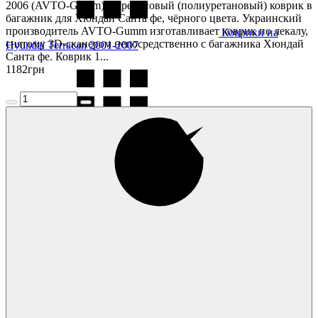
2006 (AVTO-Gumm) — резиновый (полиуретановый) коврик в
багажник для Хюндай Санта фе, чёрного цвета. Украинский
производитель AVTO-Gumm изготавливает коврик по лекалу,
Коврики на
снятому 3D-сканером непосредственно с багажника Хюндай
Hyundai Terracan 2001-2007
Санта фе. Коврик 1...
1182
грн
Коврики на
Hyundai Tucson 2004-
Коврики на
Hyundai Tucson 2016-