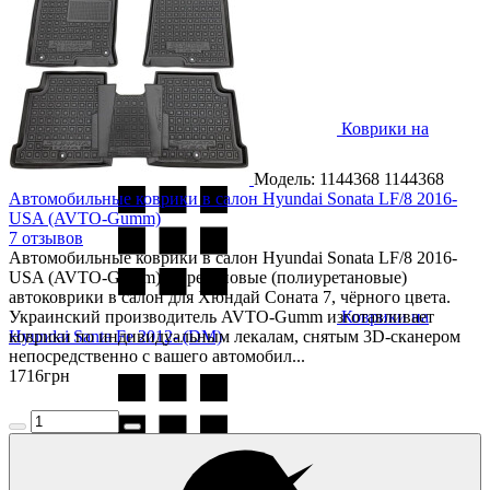
Коврики на
Hyundai Santa Fe 2006-2012
Модель: 1144368
1144368
Автомобильные коврики в салон Hyundai Sonata LF/8 2016-
USA (AVTO-Gumm)
7 отзывов
Автомобильные коврики в салон Hyundai Sonata LF/8 2016-
USA (AVTO-Gumm) — резиновые (полиуретановые)
автоковрики в салон для Хюндай Соната 7, чёрного цвета.
Украинский производитель AVTO-Gumm изготавливает
Коврики на
Hyundai Santa Fe 2012- (DM)
коврики по индивидуальным лекалам, снятым 3D-сканером
непосредственно с вашего автомобил...
1716
грн