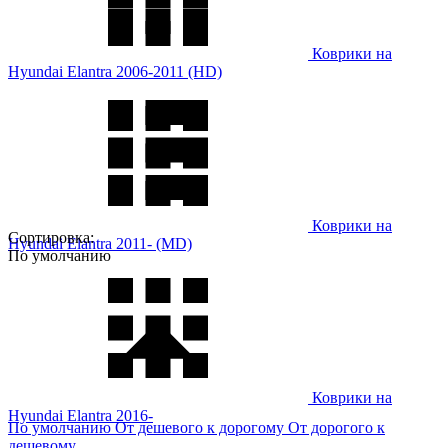
Коврики на
Hyundai Elantra 2006-2011 (HD)
Коврики на
Сортировка:
Hyundai Elantra 2011- (MD)
По умолчанию
Коврики на
Hyundai Elantra 2016-
По умолчанию
От дешевого к дорогому
От дорогого к
дешевому