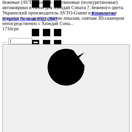
бежевые (AVTO-Gumm) — резиновые (полиуретановые)
автоковрики в салон для Хюндай Соната 7, бежевого цвета.
Украинский производитель AVTO-Gumm изготавливает
Коврики на
коврики по индивидуальным лекалам, снятым 3D-сканером
Hyundai Terracan 2001-2007
непосредственно с Хюндай Сона...
1716
грн
Коврики на
Hyundai Tucson 2004-
Коврики на
Hyundai Tucson 2016-