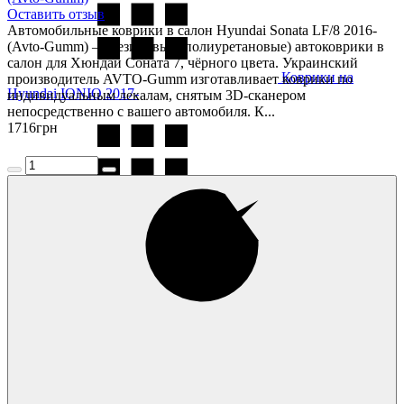
Оставить отзыв
Автомобильные коврики в салон Hyundai Sonata LF/8 2016-
(Avto-Gumm) — резиновые (полиуретановые) автоковрики в
салон для Хюндай Соната 7, чёрного цвета. Украинский
Коврики на
производитель AVTO-Gumm изготавливает коврики по
Hyundai IONIQ 2017-
индивидуальным лекалам, снятым 3D-сканером
непосредственно с вашего автомобиля. К...
1716
грн
Коврики на
Hyundai Ioniq 5 2020-
Коврики на
Hyundai Ioniq 6 2022-