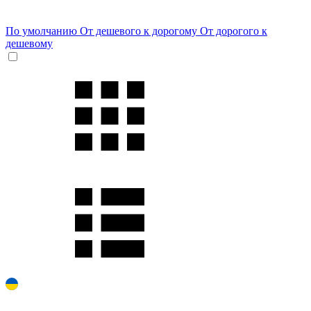
По умолчанию
От дешевого к дорогому
От дорогого к
дешевому