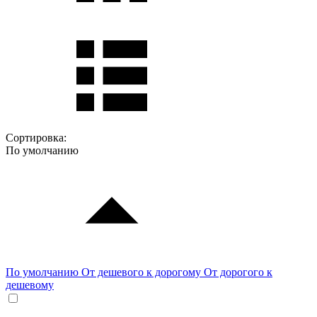
Сортировка:
По умолчанию
По умолчанию
От дешевого к дорогому
От дорогого к
дешевому