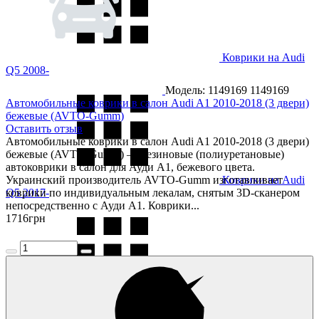
Коврики на Audi
Q5 2008-
Модель: 1149169
1149169
Автомобильные коврики в салон Audi A1 2010-2018 (3 двери)
бежевые (AVTO-Gumm)
Оставить отзыв
Автомобильные коврики в салон Audi A1 2010-2018 (3 двери)
бежевые (AVTO-Gumm) — резиновые (полиуретановые)
автоковрики в салон для Ауди А1, бежевого цвета.
Украинский производитель AVTO-Gumm изготавливает
Коврики на Audi
Q5 2017-
коврики по индивидуальным лекалам, снятым 3D-сканером
непосредственно с Ауди А1. Коврики...
1716
грн
Коврики на Audi
Q5 e-Tron 2021-