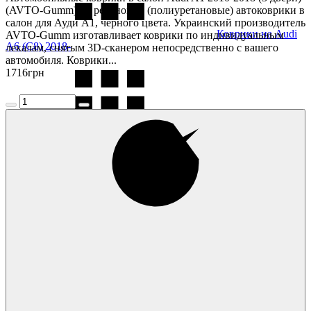
(AVTO-Gumm) — резиновые (полиуретановые) автоковрики в
салон для Ауди А1, чёрного цвета. Украинский производитель
Коврики на Audi
AVTO-Gumm изготавливает коврики по индивидуальным
A6 (C8) 2018-
лекалам, снятым 3D-сканером непосредственно с вашего
автомобиля. Коврики...
1716
грн
Коврики на Audi
A7 (4G) Sportback 2011-
Коврики на Audi
A8 (D4) 2010-