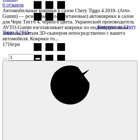
6 отзывов
Автомобильные коврики в салон Chery Tiggo 4 2018- (Avto-
Gumm) — резиновые (полиуретановые) автоковрики в салон
для Чери Тигго 4, чёрного цвета. Украинский производитель
Коврики на Chery
AVTO-Gumm изготавливает коврики по индивидуальным
Tiggo 3 2015-
лекалам, снятым 3D-сканером непосредственно с вашего
автомобиля. Коврики то...
1716
грн
Коврики на Chery
Tiggo 5 2015-
Коврики на Chery
Tiggo 6 2025-