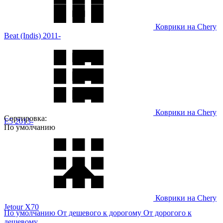
Коврики на Chery
Beat (Indis) 2011-
Коврики на Chery
Сортировка:
E5 2013-
По умолчанию
Коврики на Chery
Jetour X70
По умолчанию
От дешевого к дорогому
От дорогого к
дешевому