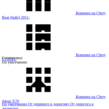
Коврики на Chery
Beat (Indis) 2011-
Коврики на Chery
Сортировка:
E5 2013-
По умолчанию
Коврики на Chery
Jetour X70
По умолчанию
От дешевого к дорогому
От дорогого к
дешевому