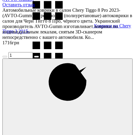
Оставить отзыв
Автомобильные коврики в салон Chery Tiggo 8 Pro 2023-
(AVTO-Gumm) — резиновые (полиуретановые) автоковрики в
салон для Чери Тигго 8 Про, чёрного цвета. Украинский
Коврики на Chery
производитель AVTO-Gumm изготавливает коврики по
Tiggo 3 2015-
индивидуальным лекалам, снятым 3D-сканером
непосредственно с вашего автомобиля. Ко...
1716
грн
Коврики на Chery
Tiggo 4 2018-
Коврики на Chery
Tiggo 5 2015-