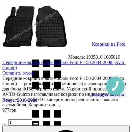
Коврики на Ford
Puma 2020-
Модель: 1005810
1005810
Передние коврики в автомобиль Ford F-150 2004-2008 (Avto-
Gumm)
Оставить отзыв
Передние коврики в автомобиль Ford F-150 2004-2008 (Avto-
Gumm) — резиновые (полиуретановые) автоковрики в салон
для Форд Ф150, чёрного цвета. Украинский производитель
AVTO-Gumm изготавливает коврики по индивидуальным
Коврики на Ford
лекалам, снятым 3D-сканером непосредственно с вашего
Ranger 2018-2021
автомобиля. Коврики точн...
977
грн