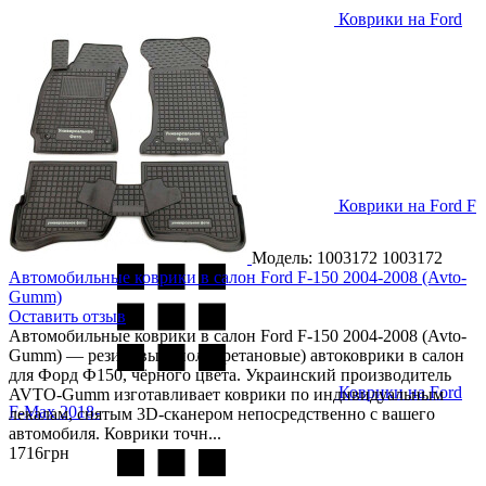
Коврики на Ford
Explorer 2010-
Коврики на Ford F
150 2009-
Модель: 1003172
1003172
Автомобильные коврики в салон Ford F-150 2004-2008 (Avto-
Gumm)
Оставить отзыв
Автомобильные коврики в салон Ford F-150 2004-2008 (Avto-
Gumm) — резиновые (полиуретановые) автоковрики в салон
для Форд Ф150, чёрного цвета. Украинский производитель
Коврики на Ford
AVTO-Gumm изготавливает коврики по индивидуальным
F-Max 2018-
лекалам, снятым 3D-сканером непосредственно с вашего
автомобиля. Коврики точн...
1716
грн