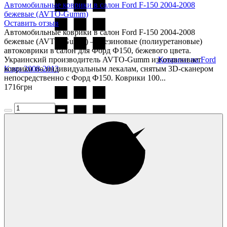
Автомобильные коврики в салон Ford F-150 2004-2008
бежевые (AVTO-Gumm)
Оставить отзыв
Автомобильные коврики в салон Ford F-150 2004-2008
бежевые (AVTO-Gumm) — резиновые (полиуретановые)
автоковрики в салон для Форд Ф150, бежевого цвета.
Украинский производитель AVTO-Gumm изготавливает
Коврики на Ford
Kuga 2008-2013
коврики по индивидуальным лекалам, снятым 3D-сканером
непосредственно с Форд Ф150. Коврики 100...
1716
грн
Коврики на Ford
Kuga 2013-