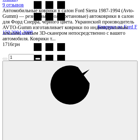
9 отзывов
Автомобильные коврики в салон Ford Sierra 1987-1994 (Avto-
Gumm) — резиновые (полиуретановые) автоковрики в салон
для Форд Сиерра, чёрного цвета. Украинский производитель
Коврики на Ford F
AVTO-Gumm изготавливает коврики по индивидуальным
150 2004-2008
лекалам, снятым 3D-сканером непосредственно с вашего
автомобиля. Коврики т...
1716
грн
Коврики на Ford
F-Max 2018-
Коврики на Ford
Fiesta 2002-2008