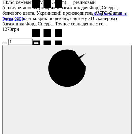
Hb/Sd бежевый (AVTO-Gumm) — резиновый
(полиуретановый) коврик в багажник для Форд Сиерра,
бежевого цвета. Украинский производитель AVTO-Gumm
Коврики на Ford
изготавливает коврик по лекалу, снятому 3D-сканером с
Puma 2020-
багажника Форд Сиерра. Точное совпадение с ге...
1273
грн
Коврики на Ford
Ranger 2018-2021
Коврики на Ford
Ranger 2022-