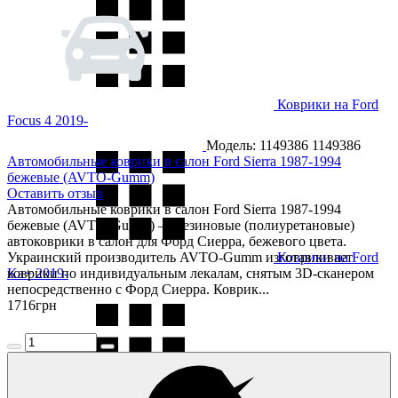
Коврики на Ford
Focus 4 2019-
Модель: 1149386
1149386
Автомобильные коврики в салон Ford Sierra 1987-1994
бежевые (AVTO-Gumm)
Оставить отзыв
Автомобильные коврики в салон Ford Sierra 1987-1994
бежевые (AVTO-Gumm) — резиновые (полиуретановые)
автоковрики в салон для Форд Сиерра, бежевого цвета.
Украинский производитель AVTO-Gumm изготавливает
Коврики на Ford
Ka+ 2019-
коврики по индивидуальным лекалам, снятым 3D-сканером
непосредственно с Форд Сиерра. Коврик...
1716
грн