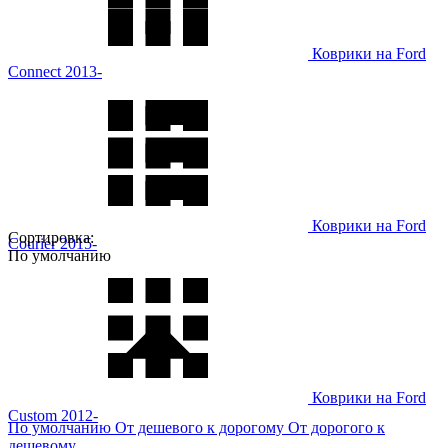
Коврики на Ford
Connect 2013-
Коврики на Ford
Сортировка:
Courier 2015-
По умолчанию
Коврики на Ford
Custom 2012-
По умолчанию
От дешевого к дорогому
От дорогого к
дешевому