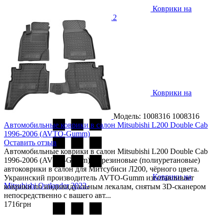
Коврики на
Mitsubishi Outlander XL 2007-2012
Коврики на
Mitsubishi Outlander 2012-
Модель: 1008316
1008316
Автомобильные коврики в салон Mitsubishi L200 Double Cab
1996-2006 (AVTO-Gumm)
Оставить отзыв
Автомобильные коврики в салон Mitsubishi L200 Double Cab
1996-2006 (AVTO-Gumm) — резиновые (полиуретановые)
автоковрики в салон для Митсубиси Л200, чёрного цвета.
Коврики на
Украинский производитель AVTO-Gumm изготавливает
Mitsubishi Outlander 2022-
коврики по индивидуальным лекалам, снятым 3D-сканером
непосредственно с вашего авт...
1716
грн