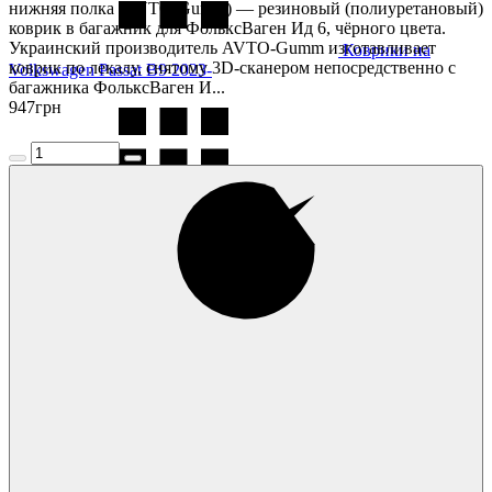
нижняя полка (AVTO-Gumm) — резиновый (полиуретановый)
коврик в багажник для ФольксВаген Ид 6, чёрного цвета.
Украинский производитель AVTO-Gumm изготавливает
Коврики на
коврик по лекалу, снятому 3D-сканером непосредственно с
Volkswagen Passat B9 2023-
багажника ФольксВаген И...
947
грн
Коврики на
Volkswagen Passat CC 2008-
Коврики на
Volkswagen Polo 2005-2009