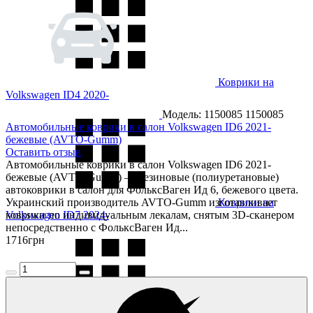
Коврики на
Volkswagen ID4 2020-
Модель: 1150085
1150085
Автомобильные коврики в салон Volkswagen ID6 2021-
бежевые (AVTO-Gumm)
Оставить отзыв
Автомобильные коврики в салон Volkswagen ID6 2021-
бежевые (AVTO-Gumm) — резиновые (полиуретановые)
автоковрики в салон для ФольксВаген Ид 6, бежевого цвета.
Украинский производитель AVTO-Gumm изготавливает
Коврики на
Volkswagen ID7 2024-
коврики по индивидуальным лекалам, снятым 3D-сканером
непосредственно с ФольксВаген Ид...
1716
грн