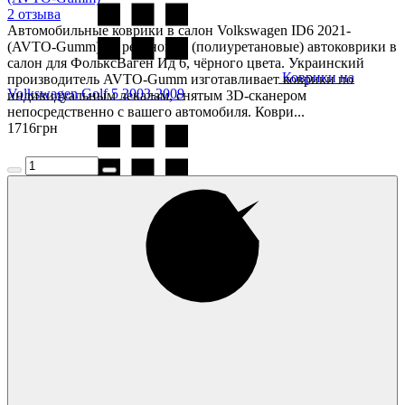
2 отзыва
Автомобильные коврики в салон Volkswagen ID6 2021-
(AVTO-Gumm) — резиновые (полиуретановые) автоковрики в
салон для ФольксВаген Ид 6, чёрного цвета. Украинский
Коврики на
производитель AVTO-Gumm изготавливает коврики по
Volkswagen Golf 5 2003-2009
индивидуальным лекалам, снятым 3D-сканером
непосредственно с вашего автомобиля. Коври...
1716
грн
Коврики на
Volkswagen Golf 6 2009-2013
Коврики на
Volkswagen Golf 7 2013-