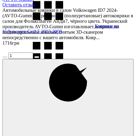
Оставить отзыв
Автомобильные коврики в салон Volkswagen ID7 2024-
(AVTO-Gumm) — резиновые (полиуретановые) автоковрики в
салон для ФольксВаген АйДи7, чёрного цвета. Украинский
Коврики на
производитель AVTO-Gumm изготавливает коврики по
Volkswagen Golf 5 2003-2009
индивидуальным лекалам, снятым 3D-сканером
непосредственно с вашего автомобиля. Ковр...
1716
грн
Коврики на
Volkswagen Golf 6 2009-2013
Коврики на
Volkswagen Golf 7 2013-