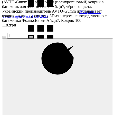
(AVTO-Gumm) — резиновый (полиуретановый) коврик в
багажник для ФольксВаген АйДи7, чёрного цвета.
Украинский производитель AVTO-Gumm изготавливает
Коврики на
коврик по лекалу, снятому 3D-сканером непосредственно с
Volkswagen Passat B9 2023-
багажника ФольксВаген АйДи7. Коврик 100...
1182
грн
Коврики на
Volkswagen Passat CC 2008-
Коврики на
Volkswagen Polo 2005-2009