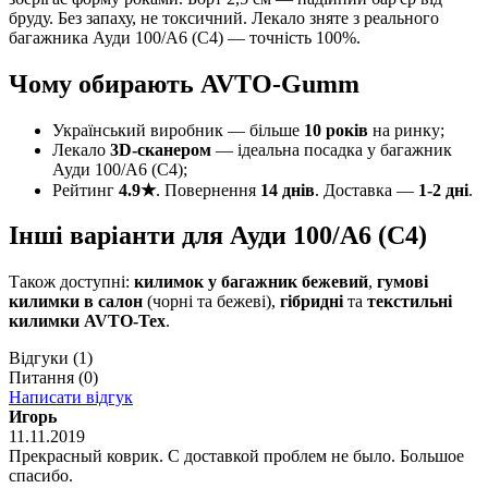
бруду. Без запаху, не токсичний. Лекало зняте з реального
багажника Ауди 100/А6 (С4) — точність 100%.
Чому обирають AVTO-Gumm
Український виробник — більше
10 років
на ринку;
Лекало
3D-сканером
— ідеальна посадка у багажник
Ауди 100/А6 (С4);
Рейтинг
4.9★
. Повернення
14 днів
. Доставка —
1-2 дні
.
Інші варіанти для Ауди 100/А6 (С4)
Також доступні:
килимок у багажник бежевий
,
гумові
килимки в салон
(чорні та бежеві),
гібридні
та
текстильні
килимки AVTO-Tex
.
Відгуки
(1)
Питання
(0)
Написати відгук
Игорь
11.11.2019
Прекрасный коврик. С доставкой проблем не было. Большое
спасибо.