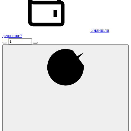
Знайшли
дешевше?