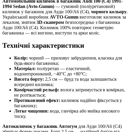
Автомобільний килимок в багажник Audi 100 (C4) 1991-
1994 Sedan (Avto-Gumm)
— гумовий (поліуретановий)
килимок у багажник для Ауди 100/А6 (С4),
чорного кольору
.
Український виробник
AVTO-Gumm
виготовляє килимок за
лекалом, знятим
3D-сканером
безпосередньо з багажника
Ауди 100/А6 (С4). Килимок 100% повторює геометрію
багажника — всі вигини, виступи та арки коліс.
Технічні характеристики
Колір:
чорний — приховує забруднення, класика для
будь-якого багажника;
Матеріал:
поліуретан — еластичний,
водонепроникний, −40°C до +80°C;
Висота борту:
2,5 см — бруд та вода залишаються
всередині килимка;
Комірчастий рельєф:
волога затримується в комірках,
не розтікається;
Протиковзний ефект:
килимок надійно фіксується у
багажнику;
Легке чищення:
вода, ганчірка або мийка високого
тиску.
Автокилимок у багажник Автогум
для Ауди 100/А6 (С4)
зберігає форму роками. Борт 2,5 см — надійний бар'єр від