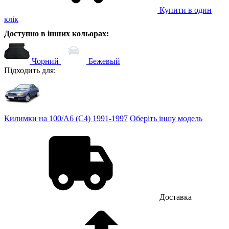
Купити в один
клік
Доступно в інших кольорах:
Чорний
Бежевый
Підходить для:
Килимки на 100/A6 (C4) 1991-1997
Оберіть іншу модель
Доставка