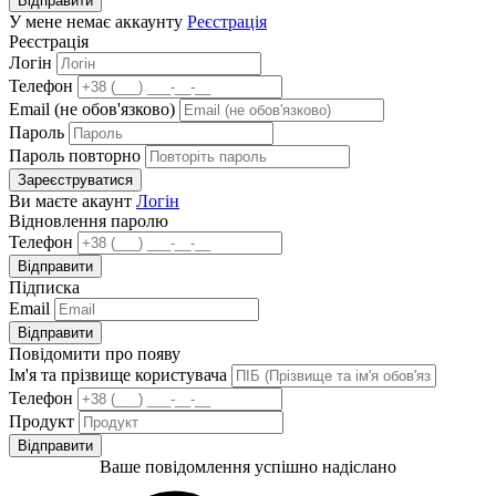
Відправити
У мене немає аккаунту
Реєстрація
Реєстрація
Логін
Телефон
Email (не обов'язково)
Пароль
Пароль повторно
Зареєструватися
Ви маєте акаунт
Логін
Відновлення паролю
Телефон
Відправити
Підписка
Email
Відправити
Повідомити про появу
Ім'я та прізвище користувача
Телефон
Продукт
Відправити
Ваше повідомлення успішно надіслано