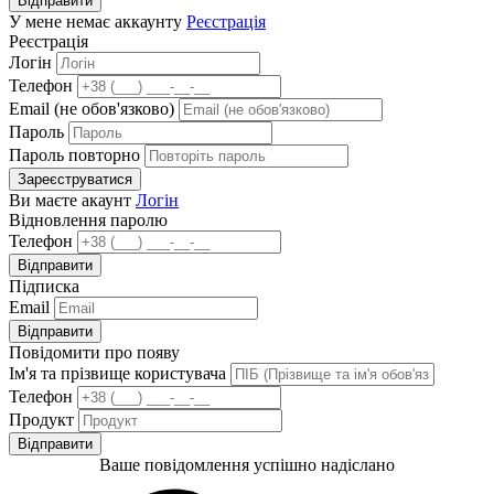
Відправити
У мене немає аккаунту
Реєстрація
Реєстрація
Логін
Телефон
Email (не обов'язково)
Пароль
Пароль повторно
Зареєструватися
Ви маєте акаунт
Логін
Відновлення паролю
Телефон
Відправити
Підписка
Email
Відправити
Повідомити про появу
Ім'я та прізвище користувача
Телефон
Продукт
Відправити
Ваше повідомлення успішно надіслано