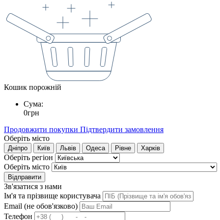
Кошик порожній
Сума:
0
грн
Продовжити покупки
Підтвердити замовлення
Оберіть місто
Дніпро
Київ
Львів
Одеса
Рівне
Харків
Оберіть регіон
Оберіть місто
Відправити
Зв'язатися з нами
Ім'я та прізвище користувача
Email (не обов'язково)
Телефон