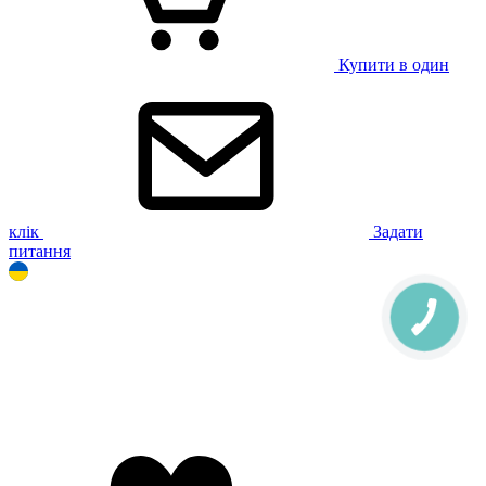
Купити в один
клік
Задати
питання