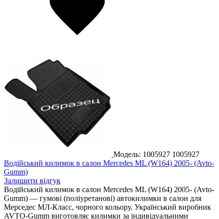
Модель: 1005927
1005927
Водійський килимок в салон Mercedes ML (W164) 2005- (Avto-
Gumm)
Залишити відгук
Водійський килимок в салон Mercedes ML (W164) 2005- (Avto-
Gumm) — гумові (поліуретанові) автокилимки в салон для
Мерседес МЛ-Класс, чорного кольору. Український виробник
AVTO-Gumm виготовляє килимки за індивідуальними