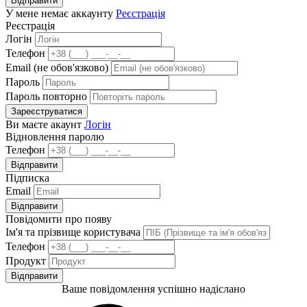
Відправити
У мене немає аккаунту
Реєстрація
Реєстрація
Логін
Телефон
Email (не обов'язково)
Пароль
Пароль повторно
Зареєструватися
Ви маєте акаунт
Логін
Відновлення паролю
Телефон
Відправити
Підписка
Email
Відправити
Повідомити про появу
Ім'я та прізвище користувача
Телефон
Продукт
Відправити
Ваше повідомлення успішно надіслано