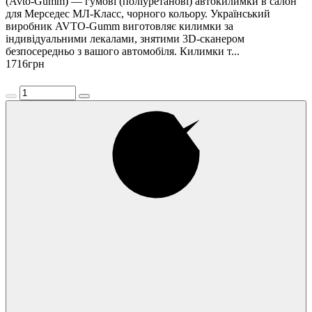
(Avto-Gumm) — гумові (поліуретанові) автокилимки в салон
для Мерседес МЛ-Класс, чорного кольору. Український
виробник AVTO-Gumm виготовляє килимки за
індивідуальними лекалами, знятими 3D-сканером
безпосередньо з вашого автомобіля. Килимки т...
1716
грн