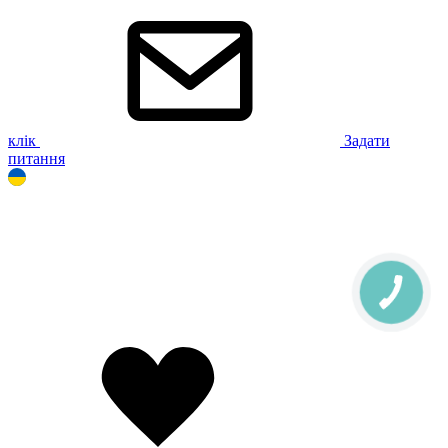
клік
Задати
питання