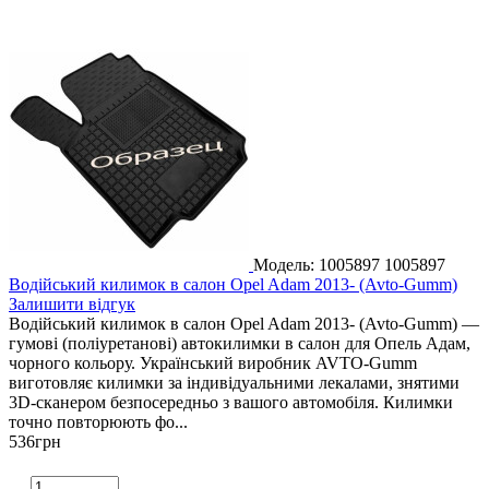
Модель: 1005897
1005897
Водійський килимок в салон Opel Adam 2013- (Avto-Gumm)
Залишити відгук
Водійський килимок в салон Opel Adam 2013- (Avto-Gumm) —
гумові (поліуретанові) автокилимки в салон для Опель Адам,
чорного кольору. Український виробник AVTO-Gumm
виготовляє килимки за індивідуальними лекалами, знятими
3D-сканером безпосередньо з вашого автомобіля. Килимки
точно повторюють фо...
536
грн