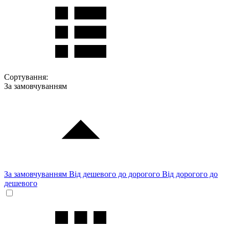
Сортування:
За замовчуванням
За замовчуванням
Від дешевого до дорогого
Від дорогого до
дешевого