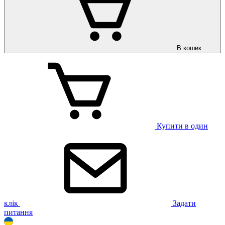
В кошик
Купити в один
клік
Задати
питання