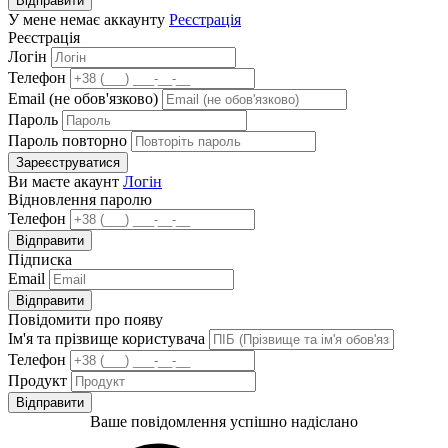
Відправити
У мене немає аккаунту
Реєстрація
Реєстрація
Логін
Телефон
Email (не обов'язково)
Пароль
Пароль повторно
Зареєструватися
Ви маєте акаунт
Логін
Відновлення паролю
Телефон
Відправити
Підписка
Email
Відправити
Повідомити про появу
Ім'я та прізвище користувача
Телефон
Продукт
Відправити
Ваше повідомлення успішно надіслано