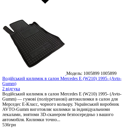
Модель: 1005899
1005899
Водійський килимок в салон Mercedes E (W210) 1995- (Avto-
Gumm)
2 відгука
Водійський килимок в салон Mercedes E (W210) 1995- (Avto-
Gumm) — гумові (поліуретанові) автокилимки в салон для
Мерседес Е-Класс, чорного кольору. Український виробник
AVTO-Gumm виготовляє килимки за індивідуальними
лекалами, знятими 3D-сканером безпосередньо з вашого
автомобіля. Килимки точно...
536
грн