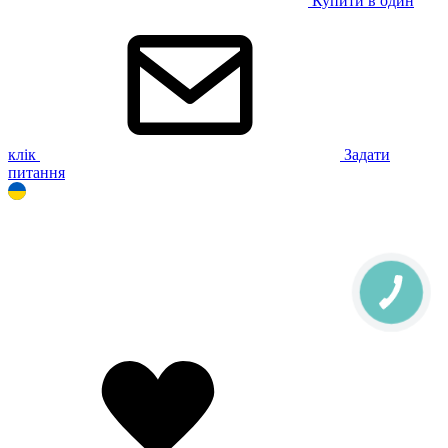
Купити в один
клік
Задати
питання