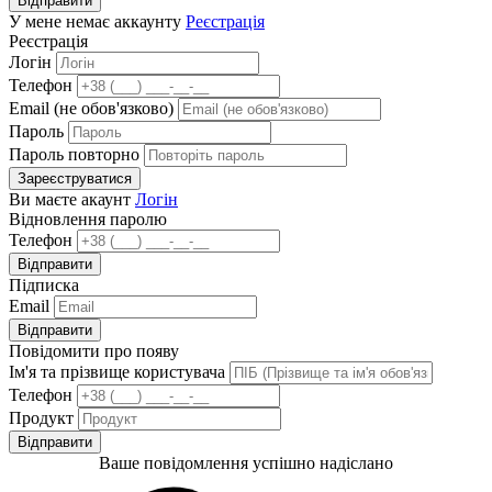
Відправити
У мене немає аккаунту
Реєстрація
Реєстрація
Логін
Телефон
Email (не обов'язково)
Пароль
Пароль повторно
Зареєструватися
Ви маєте акаунт
Логін
Відновлення паролю
Телефон
Відправити
Підписка
Email
Відправити
Повідомити про появу
Ім'я та прізвище користувача
Телефон
Продукт
Відправити
Ваше повідомлення успішно надіслано