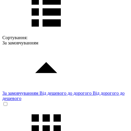
Сортування:
За замовчуванням
За замовчуванням
Від дешевого до дорогого
Від дорогого до
дешевого