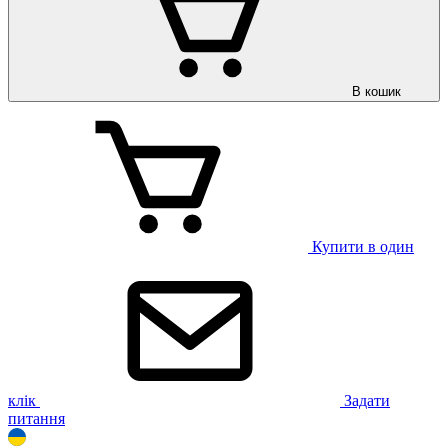
В кошик
Купити в один
клік
Задати
питання