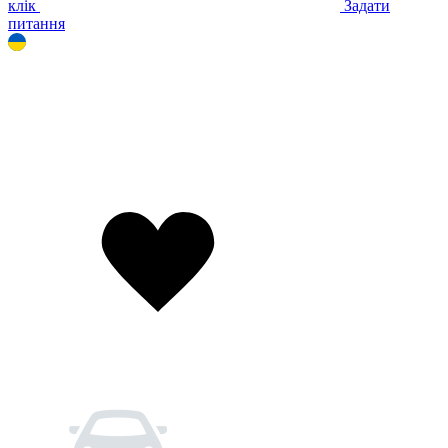
клік
Задати
питання