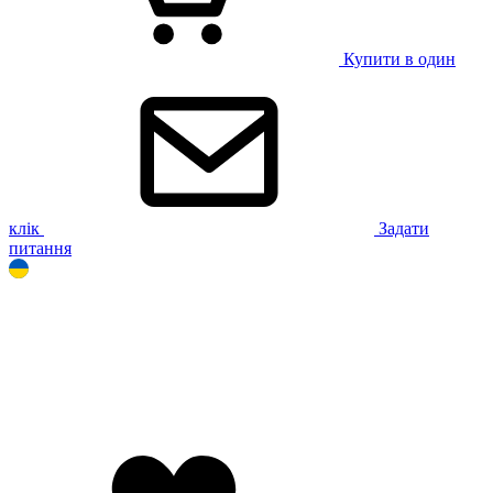
Купити в один
клік
Задати
питання