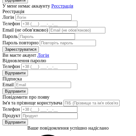
Відправити
У мене немає аккаунту
Реєстрація
Реєстрація
Логін
Телефон
Email (не обов'язково)
Пароль
Пароль повторно
Зареєструватися
Ви маєте акаунт
Логін
Відновлення паролю
Телефон
Відправити
Підписка
Email
Відправити
Повідомити про появу
Ім'я та прізвище користувача
Телефон
Продукт
Відправити
Ваше повідомлення успішно надіслано