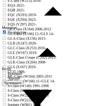
E-Class (W213) 2016-
EQA 2021-
EQB 2021-
EQC (N293) 2019-
EQE (X294) 2023-
EQS (V297) 2021-
Матеріал
GL-Class (X164) 2006-2012
Поліуретан
GL-Class (X166) 12-/GLS 14-
GLA-Class (X156) 2015-
GLB (X247) 2020-
GLC-Class (X253) 2016-
GLE (W167) 2019-
GLE-Class Coupe (C292) 2015-
GLK-Class (X204) 2008-
GLS (X167) 2019-
Колір
LT35 1996-
Бежевый
ML-Class (W164) 2005-2011
Чорний
ML-Class (W166) 11-/GLE 14-
Підтвердити
S-Class (W140) 1991-1998
S-Class (W220) 1998-2005
S-Class (W221) 2006-2013
S-Class (W222) 2013-
Sprinter (W901) 1995-