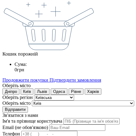
Кошик порожній
Сума:
0
грн
Продовжити покупки
Підтвердити замовлення
Оберіть місто
Дніпро
Київ
Львів
Одеса
Рівне
Харків
Оберіть регіон
Оберіть місто
Відправити
Зв'язатися з нами
Ім'я та прізвище користувача
Email (не обов'язково)
Телефон