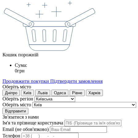
Кошик порожній
Сума:
0
грн
Продовжити покупки
Підтвердити замовлення
Оберіть місто
Дніпро
Київ
Львів
Одеса
Рівне
Харків
Оберіть регіон
Оберіть місто
Відправити
Зв'язатися з нами
Ім'я та прізвище користувача
Email (не обов'язково)
Телефон