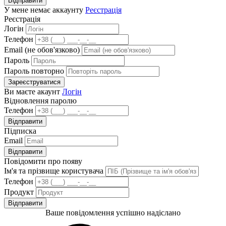
Відправити
У мене немає аккаунту
Реєстрація
Реєстрація
Логін
Телефон
Email (не обов'язково)
Пароль
Пароль повторно
Зареєструватися
Ви маєте акаунт
Логін
Відновлення паролю
Телефон
Відправити
Підписка
Email
Відправити
Повідомити про появу
Ім'я та прізвище користувача
Телефон
Продукт
Відправити
Ваше повідомлення успішно надіслано