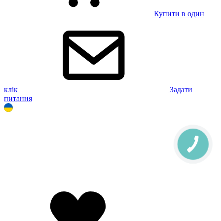
Купити в один
клік
Задати
питання