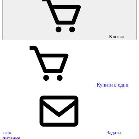
В кошик
Купити в один
клік
Задати
питання