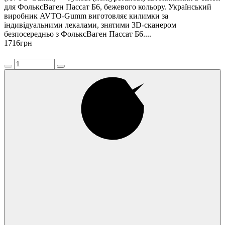
для ФольксВаген Пассат Б6, бежевого кольору. Український
виробник AVTO-Gumm виготовляє килимки за
індивідуальними лекалами, знятими 3D-сканером
безпосередньо з ФольксВаген Пассат Б6....
1716
грн