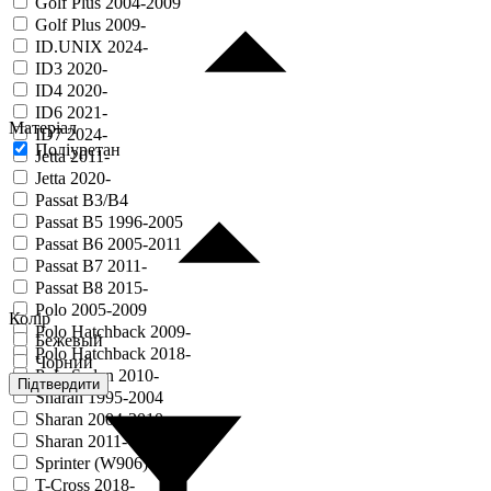
Golf Plus 2004-2009
Golf Plus 2009-
ID.UNIX 2024-
ID3 2020-
ID4 2020-
ID6 2021-
Матеріал
ID7 2024-
Поліуретан
Jetta 2011-
Jetta 2020-
Passat B3/B4
Passat B5 1996-2005
Passat B6 2005-2011
Passat B7 2011-
Passat B8 2015-
Polo 2005-2009
Колір
Polo Hatchback 2009-
Бежевый
Polo Hatchback 2018-
Чорний
Polo Sedan 2010-
Підтвердити
Sharan 1995-2004
Sharan 2004-2010
Sharan 2011-
Sprinter (W906) 2006-
T-Cross 2018-