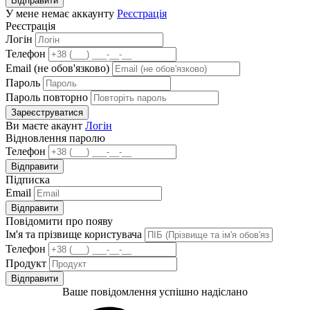
Відправити
У мене немає аккаунту
Реєстрація
Реєстрація
Логін
Телефон
Email (не обов'язково)
Пароль
Пароль повторно
Зареєструватися
Ви маєте акаунт
Логін
Відновлення паролю
Телефон
Відправити
Підписка
Email
Відправити
Повідомити про появу
Ім'я та прізвище користувача
Телефон
Продукт
Відправити
Ваше повідомлення успішно надіслано