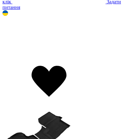
клік
Задати
питання