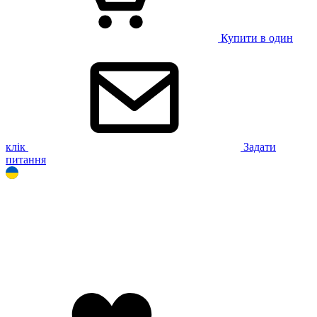
Купити в один
клік
Задати
питання