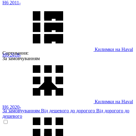
H6 2011-
Килимки на Haval
Сортування:
H6 2018-
За замовчуванням
Килимки на Haval
H6 2020-
За замовчуванням
Від дешевого до дорогого
Від дорогого до
дешевого