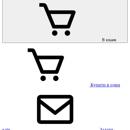
В кошик
Купити в один
клік
Задати