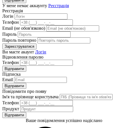
Відправити
У мене немає аккаунту
Реєстрація
Реєстрація
Логін
Телефон
Email (не обов'язково)
Пароль
Пароль повторно
Зареєструватися
Ви маєте акаунт
Логін
Відновлення паролю
Телефон
Відправити
Підписка
Email
Відправити
Повідомити про появу
Ім'я та прізвище користувача
Телефон
Продукт
Відправити
Ваше повідомлення успішно надіслано