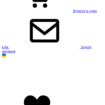
Купити в один
клік
Задати
питання