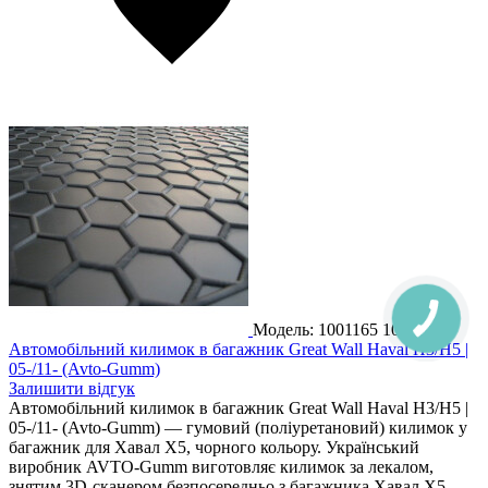
Модель: 1001165
1001165
Автомобільний килимок в багажник Great Wall Haval H3/H5 |
05-/11- (Avto-Gumm)
Залишити відгук
Автомобільний килимок в багажник Great Wall Haval H3/H5 |
05-/11- (Avto-Gumm) — гумовий (поліуретановий) килимок у
багажник для Хавал Х5, чорного кольору. Український
виробник AVTO-Gumm виготовляє килимок за лекалом,
знятим 3D-сканером безпосередньо з багажника Хавал Х5.