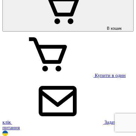
В кошик
Купити в один
клік
Задати
питання