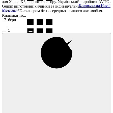
для Хавал Х5, чорного кольору. Український виробник AVTO-
Килимки на Haval
Gumm виготовляє килимки за індивідуальними лекалами,
M6 2023-
знятими 3D-сканером безпосередньо з вашого автомобіля.
Килимки то...
1716
грн
Килимки на Haval
ORA 03