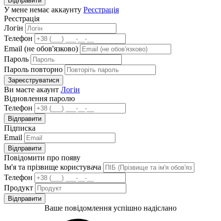
Відправити
У мене немає аккаунту
Реєстрація
Реєстрація
Логін
Телефон
Email (не обов'язково)
Пароль
Пароль повторно
Зареєструватися
Ви маєте акаунт
Логін
Відновлення паролю
Телефон
Відправити
Підписка
Email
Відправити
Повідомити про появу
Ім'я та прізвище користувача
Телефон
Продукт
Відправити
Ваше повідомлення успішно надіслано