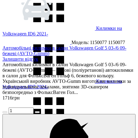
Килимки на
Volkswagen ID6 2021-
Модель: 1150077
1150077
Автомобільні килимки в салон Volkswagen Golf 5 03-/6 09-
бежеві (AVTO-Gumm)
Залишити відгук
Автомобільні килимки в салон Volkswagen Golf 5 03-/6 09-
бежеві (AVTO-Gumm) — гумові (поліуретанові) автокилимки
в салон для ФольксВаген Гольф 6, бежевого кольору.
Український виробник AVTO-Gumm виготовляє килимки за
Килимки на
Volkswagen ID7 2024-
індивідуальними лекалами, знятими 3D-сканером
безпосередньо з ФольксВаген Гол...
1716
грн
Килимки на