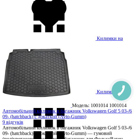
Килимки на
Volkswagen Passat B7 2011-
Килимки на
Volkswagen Passat B8 2015-
Модель: 1001014
1001014
Автомобільний килимок в багажник Volkswagen Golf 5 03-/6
09- (hatchback) с докаткой (Avto-Gumm)
9 відгуків
Автомобільний килимок в багажник Volkswagen Golf 5 03-/6
09- (hatchback) с докаткой (Avto-Gumm) — гумовий
(поліуретановий) килимок у багажник для ФольксВаген