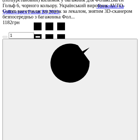
Гольф 6, чорного кольору. Український виробник AVTO-
Килимки на
Gumm виготовляє килимок за лекалом, знятим 3D-сканером
Volkswagen Passat B9 2023-
безпосередньо з багажника Фол...
1182
грн
Килимки на
Volkswagen Passat CC 2008-
Килимки на
Volkswagen Polo 2005-2009