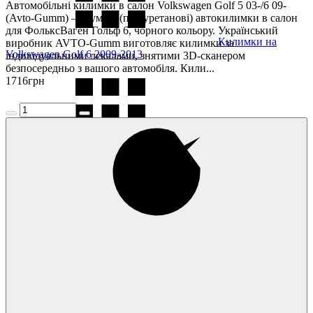
Автомобільні килимки в салон Volkswagen Golf 5 03-/6 09-
(Avto-Gumm) — гумові (поліуретанові) автокилимки в салон
для ФольксВаген Гольф 6, чорного кольору. Український
Килимки на
виробник AVTO-Gumm виготовляє килимки за
Volkswagen Golf 6 2009-2013
індивідуальними лекалами, знятими 3D-сканером
безпосередньо з вашого автомобіля. Кили...
1716
грн
Килимки на
Volkswagen Golf 7 2013-
Килимки на
Volkswagen Golf 8 2020-