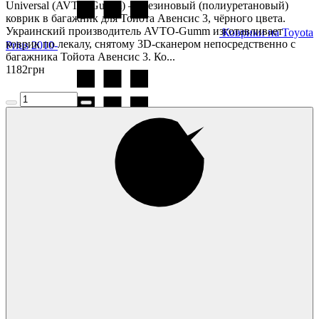
Universal (AVTO-Gumm) — резиновый (полиуретановый)
коврик в багажник для Тойота Авенсис 3, чёрного цвета.
Украинский производитель AVTO-Gumm изготавливает
Коврики на Toyota
коврик по лекалу, снятому 3D-сканером непосредственно с
Prius 2010-
багажника Тойота Авенсис 3. Ко...
1182
грн
Коврики на Toyota
Prius 2015-
Коврики на Toyota
RAV4 2000-2005