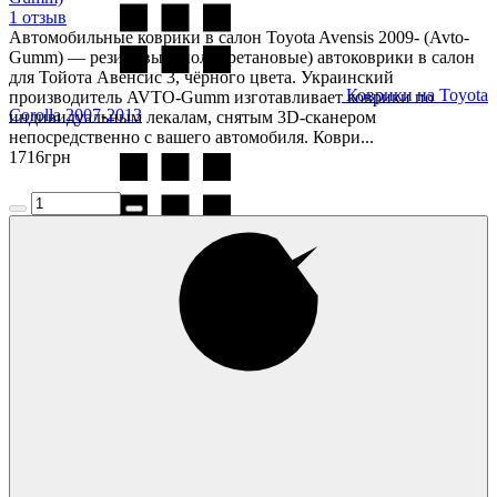
1 отзыв
Автомобильные коврики в салон Toyota Avensis 2009- (Avto-
Gumm) — резиновые (полиуретановые) автоковрики в салон
для Тойота Авенсис 3, чёрного цвета. Украинский
Коврики на Toyota
производитель AVTO-Gumm изготавливает коврики по
Corolla 2007-2013
индивидуальным лекалам, снятым 3D-сканером
непосредственно с вашего автомобиля. Коври...
1716
грн
Коврики на Toyota
Corolla 2013-
Коврики на Toyota
Corolla 2013- USA