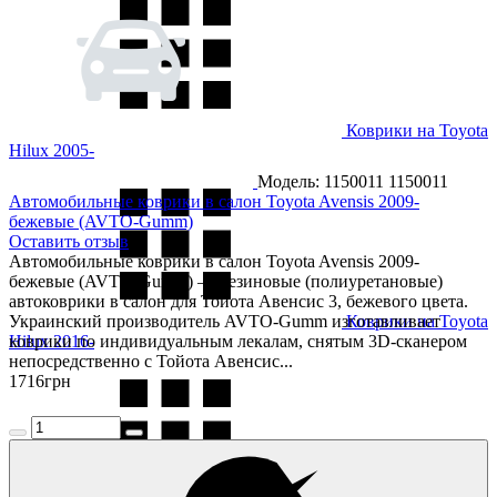
Коврики на Toyota
Hilux 2005-
Модель: 1150011
1150011
Автомобильные коврики в салон Toyota Avensis 2009-
бежевые (AVTO-Gumm)
Оставить отзыв
Автомобильные коврики в салон Toyota Avensis 2009-
бежевые (AVTO-Gumm) — резиновые (полиуретановые)
автоковрики в салон для Тойота Авенсис 3, бежевого цвета.
Украинский производитель AVTO-Gumm изготавливает
Коврики на Toyota
Hilux 2016-
коврики по индивидуальным лекалам, снятым 3D-сканером
непосредственно с Тойота Авенсис...
1716
грн