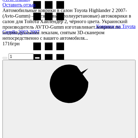
Оставить отзыв
Автомобильные коврики в салон Toyota Highlander 2 2007-
(Avto-Gumm) — резиновые (полиуретановые) автоковрики в
салон для Тойота Хайлендер 2, чёрного цвета. Украинский
Коврики на Toyota
производитель AVTO-Gumm изготавливает коврики по
Corolla 2002-2007
индивидуальным лекалам, снятым 3D-сканером
непосредственно с вашего автомобиля...
1716
грн
Коврики на Toyota
Corolla 2007-2013
Коврики на Toyota
Corolla 2013-