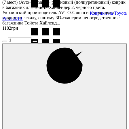
(7 мест) (Avto-Gumm) — резиновый (полиуретановый) коврик
в багажник для Тойота Хайлендер 2, чёрного цвета.
Украинский производитель AVTO-Gumm изготавливает
Коврики на Toyota
коврик по лекалу, снятому 3D-сканером непосредственно с
Prius 2010-
багажника Тойота Хайленд...
1182
грн
Коврики на Toyota
Prius 2015-
Коврики на Toyota
RAV4 2000-2005