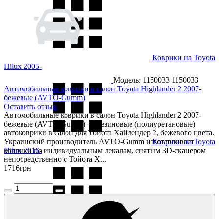
Коврики на Toyota
Hilux 2005-
Модель: 1150033
1150033
Автомобильные коврики в салон Toyota Highlander 2 2007-
бежевые (AVTO-Gumm)
Оставить отзыв
Автомобильные коврики в салон Toyota Highlander 2 2007-
бежевые (AVTO-Gumm) — резиновые (полиуретановые)
автоковрики в салон для Тойота Хайлендер 2, бежевого цвета.
Украинский производитель AVTO-Gumm изготавливает
Коврики на Toyota
Hilux 2016-
коврики по индивидуальным лекалам, снятым 3D-сканером
непосредственно с Тойота Х...
1716
грн