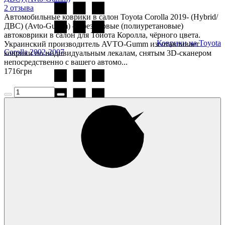
2 отзыва
Автомобильные коврики в салон Toyota Corolla 2019- (Hybrid/
ДВС) (Avto-Gumm) — резиновые (полиуретановые)
автоковрики в салон для Тойота Королла, чёрного цвета.
Коврики на Toyota
Украинский производитель AVTO-Gumm изготавливает
Corolla 2002-2007
коврики по индивидуальным лекалам, снятым 3D-сканером
непосредственно с вашего автомо...
1716
грн
Коврики на Toyota
Corolla 2007-2013
Коврики на Toyota
Corolla 2013-