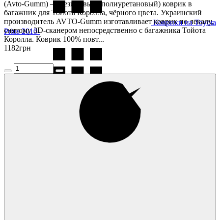
(Avto-Gumm) — резиновый (полиуретановый) коврик в
багажник для Тойота Королла, чёрного цвета. Украинский
производитель AVTO-Gumm изготавливает коврик по лекалу,
Коврики на Toyota
снятому 3D-сканером непосредственно с багажника Тойота
Prius 2010-
Королла. Коврик 100% повт...
1182
грн
Коврики на Toyota
Prius 2015-
Коврики на Toyota
RAV4 2000-2005