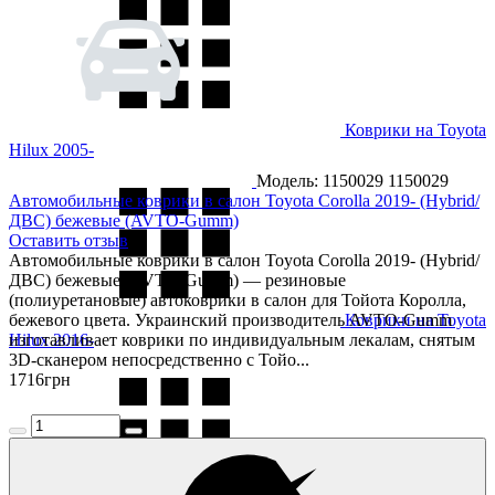
Коврики на Toyota
Hilux 2005-
Модель: 1150029
1150029
Автомобильные коврики в салон Toyota Corolla 2019- (Hybrid/
ДВС) бежевые (AVTO-Gumm)
Оставить отзыв
Автомобильные коврики в салон Toyota Corolla 2019- (Hybrid/
ДВС) бежевые (AVTO-Gumm) — резиновые
(полиуретановые) автоковрики в салон для Тойота Королла,
бежевого цвета. Украинский производитель AVTO-Gumm
Коврики на Toyota
Hilux 2016-
изготавливает коврики по индивидуальным лекалам, снятым
3D-сканером непосредственно с Тойо...
1716
грн