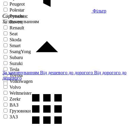
Peugeot
Polestar
Фільтр
Porsche
Сортування:
За замовчуванням
Ravon
Renault
Seat
Skoda
Smart
SsangYong
Subaru
Suzuki
Tesla
За замовчуванням
Від дешевого до дорогого
Від дорогого до
Toyota
дешевого
Volkswagen
Volvo
Weltmeister
Zeekr
ВАЗ
Грузовики
ЗАЗ