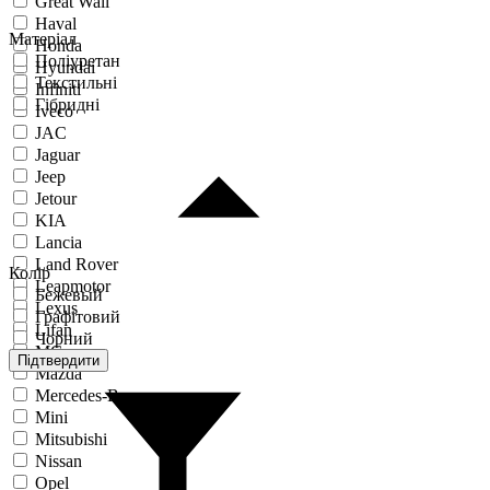
Great Wall
Haval
Матеріал
Honda
Поліуретан
Hyundai
Текстильні
Infiniti
Гібридні
Iveco
JAC
Jaguar
Jeep
Jetour
KIA
Lancia
Land Rover
Колір
Leapmotor
Бежевый
Lexus
Графітовий
Lifan
Чорний
MG
Підтвердити
Mazda
Mercedes-Benz
Mini
Mitsubishi
Nissan
Opel