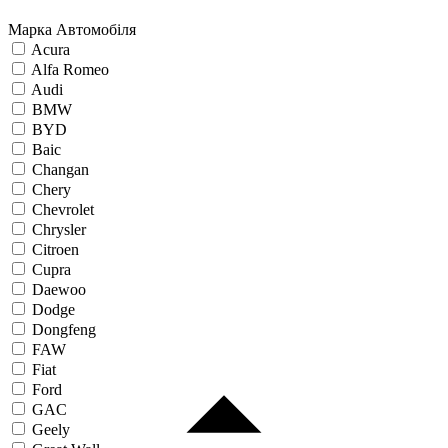
Марка Автомобіля
Acura
Alfa Romeo
Audi
BMW
BYD
Baic
Changan
Chery
Chevrolet
Chrysler
Citroen
Cupra
Daewoo
Dodge
Dongfeng
FAW
Fiat
Ford
GAC
Geely