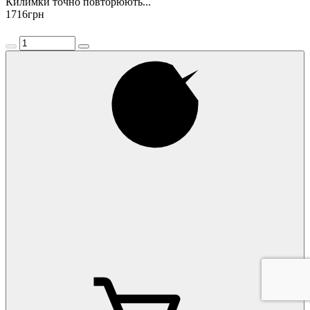
Килимки точно повторюють...
1716
грн