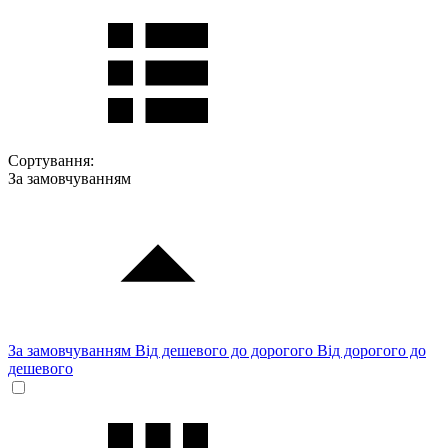
Сортування:
За замовчуванням
За замовчуванням
Від дешевого до дорогого
Від дорогого до
дешевого