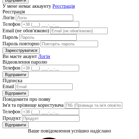
Відправити
У мене немає аккаунту
Реєстрація
Реєстрація
Логін
Телефон
Email (не обов'язково)
Пароль
Пароль повторно
Зареєструватися
Ви маєте акаунт
Логін
Відновлення паролю
Телефон
Відправити
Підписка
Email
Відправити
Повідомити про появу
Ім'я та прізвище користувача
Телефон
Продукт
Відправити
Ваше повідомлення успішно надіслано