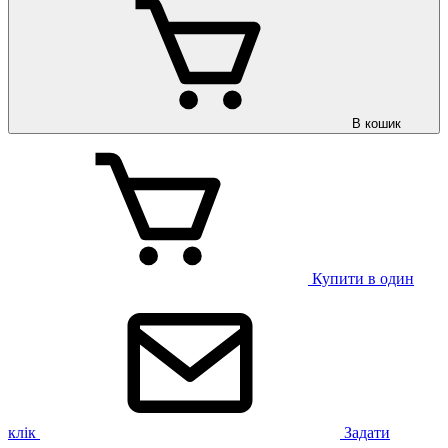
В кошик
Купити в один
клік
Задати