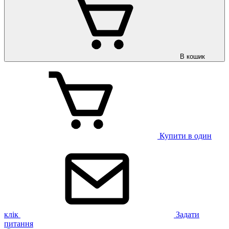
В кошик
Купити в один
клік
Задати
питання