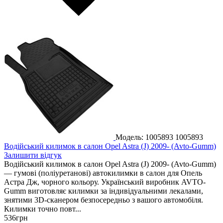
Модель: 1005893
1005893
Водійський килимок в салон Opel Astra (J) 2009- (Avto-Gumm)
Залишити відгук
Водійський килимок в салон Opel Astra (J) 2009- (Avto-Gumm)
— гумові (поліуретанові) автокилимки в салон для Опель
Астра Дж, чорного кольору. Український виробник AVTO-
Gumm виготовляє килимки за індивідуальними лекалами,
знятими 3D-сканером безпосередньо з вашого автомобіля.
Килимки точно повт...
536
грн