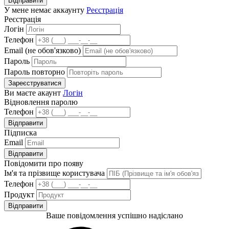
Відправити
У мене немає аккаунту
Реєстрація
Реєстрація
Логін
Телефон
Email (не обов'язково)
Пароль
Пароль повторно
Зареєструватися
Ви маєте акаунт
Логін
Відновлення паролю
Телефон
Відправити
Підписка
Email
Відправити
Повідомити про появу
Ім'я та прізвище користувача
Телефон
Продукт
Відправити
Ваше повідомлення успішно надіслано