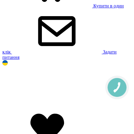
Купити в один
клік
Задати
питання