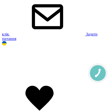
клік
Задати
питання