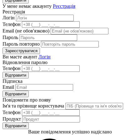
Відправити
У мене немає аккаунту
Реєстрація
Реєстрація
Логін
Телефон
Email (не обов'язково)
Пароль
Пароль повторно
Зареєструватися
Ви маєте акаунт
Логін
Відновлення паролю
Телефон
Відправити
Підписка
Email
Відправити
Повідомити про появу
Ім'я та прізвище користувача
Телефон
Продукт
Відправити
Ваше повідомлення успішно надіслано