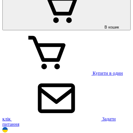
В кошик
Купити в один
клік
Задати
питання