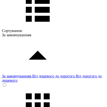
Сортування:
За замовчуванням
За замовчуванням
Від дешевого до дорогого
Від дорогого до
дешевого