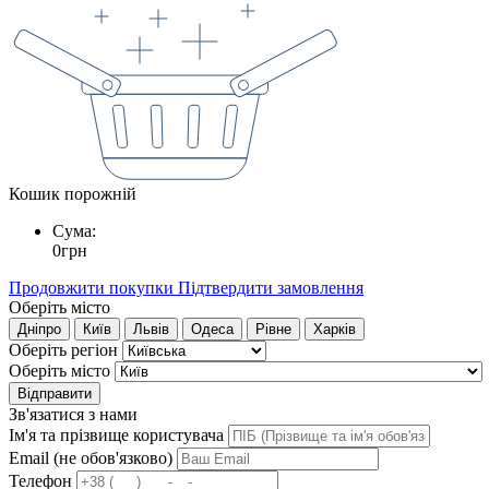
Кошик порожній
Сума:
0
грн
Продовжити покупки
Підтвердити замовлення
Оберіть місто
Дніпро
Київ
Львів
Одеса
Рівне
Харків
Оберіть регіон
Оберіть місто
Відправити
Зв'язатися з нами
Ім'я та прізвище користувача
Email (не обов'язково)
Телефон