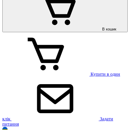
В кошик
Купити в один
клік
Задати
питання