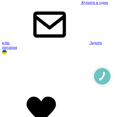
Купити в один
клік
Задати
питання