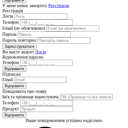
Відправити
У мене немає аккаунту
Реєстрація
Реєстрація
Логін
Телефон
Email (не обов'язково)
Пароль
Пароль повторно
Зареєструватися
Ви маєте акаунт
Логін
Відновлення паролю
Телефон
Відправити
Підписка
Email
Відправити
Повідомити про появу
Ім'я та прізвище користувача
Телефон
Продукт
Відправити
Ваше повідомлення успішно надіслано