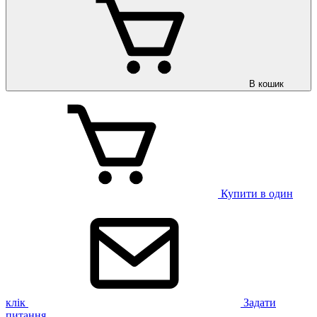
В кошик
Купити в один
клік
Задати
питання