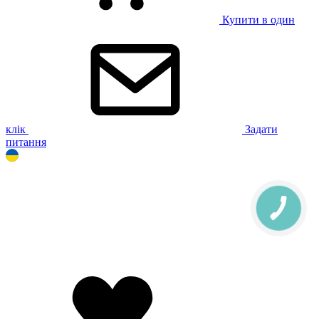
Купити в один
клік
Задати
питання