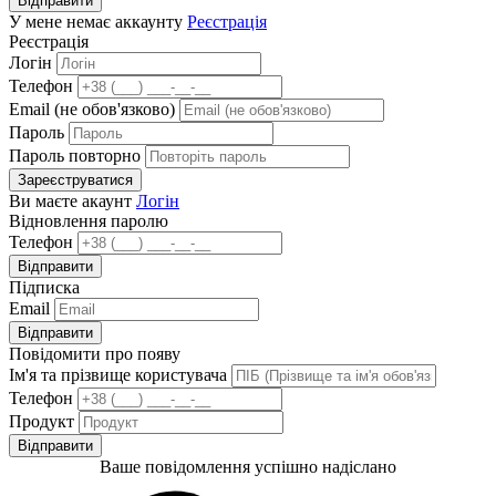
Відправити
У мене немає аккаунту
Реєстрація
Реєстрація
Логін
Телефон
Email (не обов'язково)
Пароль
Пароль повторно
Зареєструватися
Ви маєте акаунт
Логін
Відновлення паролю
Телефон
Відправити
Підписка
Email
Відправити
Повідомити про появу
Ім'я та прізвище користувача
Телефон
Продукт
Відправити
Ваше повідомлення успішно надіслано