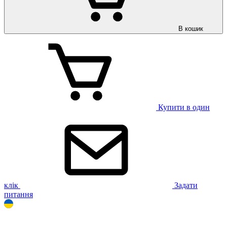
В кошик
Купити в один
клік
Задати
питання