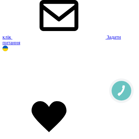
клік
Задати
питання