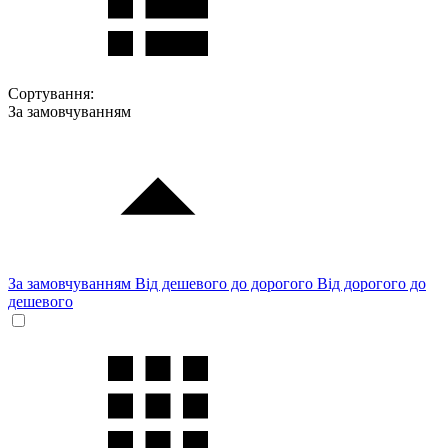
Сортування:
За замовчуванням
За замовчуванням
Від дешевого до дорогого
Від дорогого до
дешевого