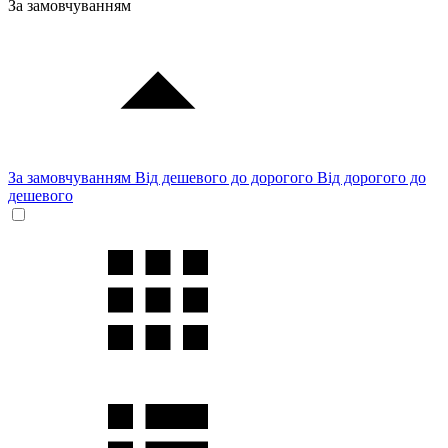
За замовчуванням
За замовчуванням
Від дешевого до дорогого
Від дорогого до
дешевого