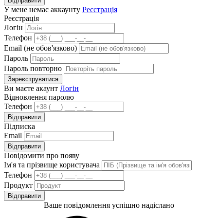
Відправити
У мене немає аккаунту
Реєстрація
Реєстрація
Логін
Телефон
Email (не обов'язково)
Пароль
Пароль повторно
Зареєструватися
Ви маєте акаунт
Логін
Відновлення паролю
Телефон
Відправити
Підписка
Email
Відправити
Повідомити про появу
Ім'я та прізвище користувача
Телефон
Продукт
Відправити
Ваше повідомлення успішно надіслано