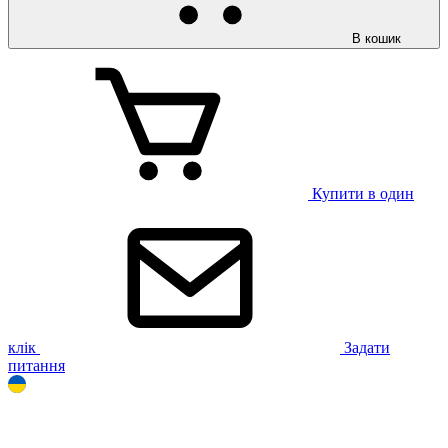
В кошик
Купити в один
клік
Задати
питання