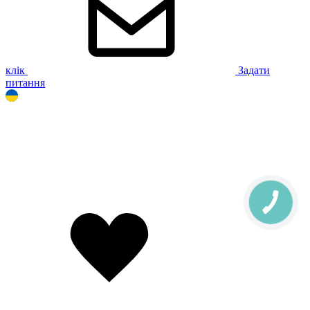
клік
Задати
питання