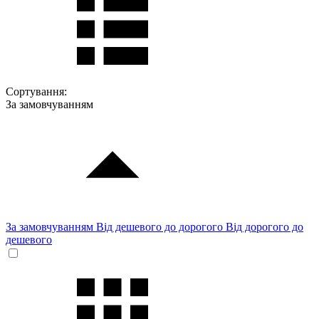
Сортування:
За замовчуванням
За замовчуванням
Від дешевого до дорогого
Від дорогого до
дешевого