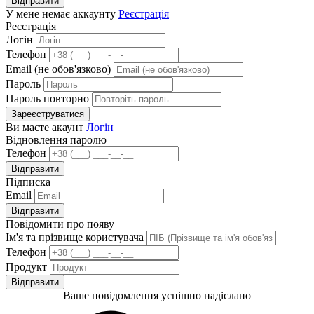
Відправити
У мене немає аккаунту
Реєстрація
Реєстрація
Логін
Телефон
Email (не обов'язково)
Пароль
Пароль повторно
Зареєструватися
Ви маєте акаунт
Логін
Відновлення паролю
Телефон
Відправити
Підписка
Email
Відправити
Повідомити про появу
Ім'я та прізвище користувача
Телефон
Продукт
Відправити
Ваше повідомлення успішно надіслано