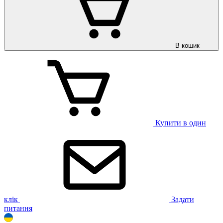
В кошик
Купити в один
клік
Задати
питання