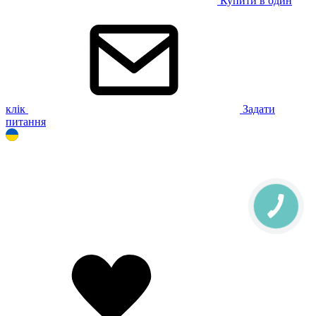
Купити в один
клік
Задати
питання