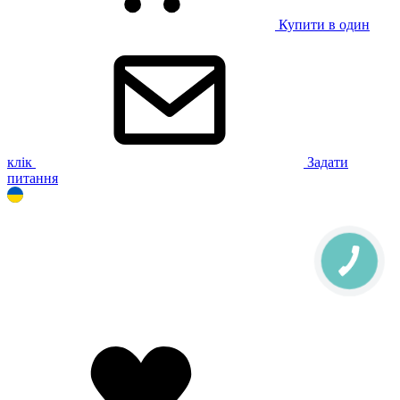
Купити в один
клік
Задати
питання