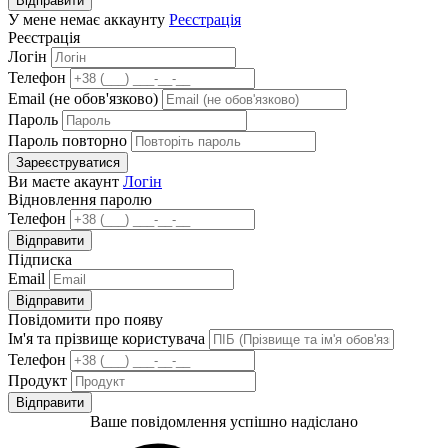
Відправити
У мене немає аккаунту
Реєстрація
Реєстрація
Логін
Телефон
Email (не обов'язково)
Пароль
Пароль повторно
Зареєструватися
Ви маєте акаунт
Логін
Відновлення паролю
Телефон
Відправити
Підписка
Email
Відправити
Повідомити про появу
Ім'я та прізвище користувача
Телефон
Продукт
Відправити
Ваше повідомлення успішно надіслано