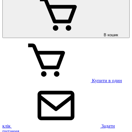
В кошик
Купити в один
клік
Задати
питання