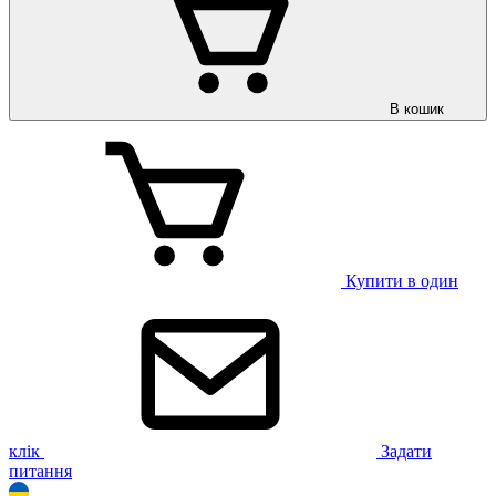
В кошик
Купити в один
клік
Задати
питання