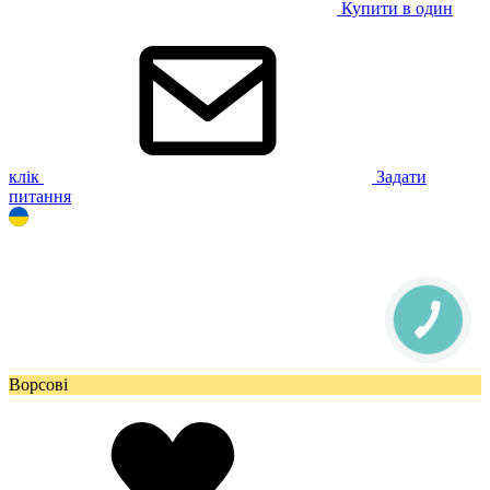
Купити в один
клік
Задати
питання
Ворсові