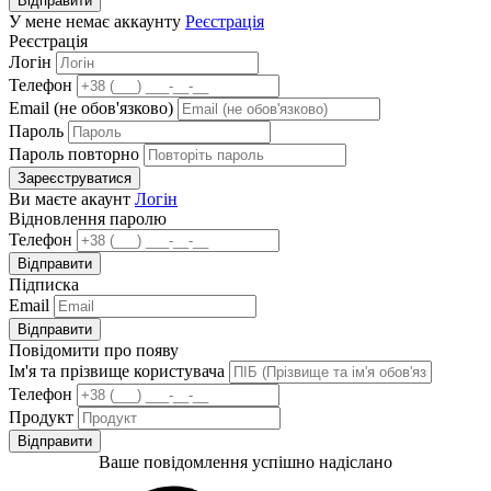
Відправити
У мене немає аккаунту
Реєстрація
Реєстрація
Логін
Телефон
Email (не обов'язково)
Пароль
Пароль повторно
Зареєструватися
Ви маєте акаунт
Логін
Відновлення паролю
Телефон
Відправити
Підписка
Email
Відправити
Повідомити про появу
Ім'я та прізвище користувача
Телефон
Продукт
Відправити
Ваше повідомлення успішно надіслано