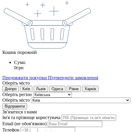
Кошик порожній
Сума:
0
грн
Продовжити покупки
Підтвердити замовлення
Оберіть місто
Дніпро
Київ
Львів
Одеса
Рівне
Харків
Оберіть регіон
Оберіть місто
Відправити
Зв'язатися з нами
Ім'я та прізвище користувача
Email (не обов'язково)
Телефон