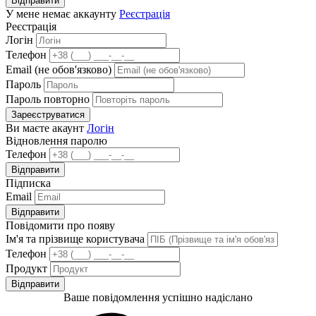
Відправити
У мене немає аккаунту
Реєстрація
Реєстрація
Логін
Телефон
Email (не обов'язково)
Пароль
Пароль повторно
Зареєструватися
Ви маєте акаунт
Логін
Відновлення паролю
Телефон
Відправити
Підписка
Email
Відправити
Повідомити про появу
Ім'я та прізвище користувача
Телефон
Продукт
Відправити
Ваше повідомлення успішно надіслано