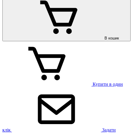
В кошик
Купити в один
клік
Задати