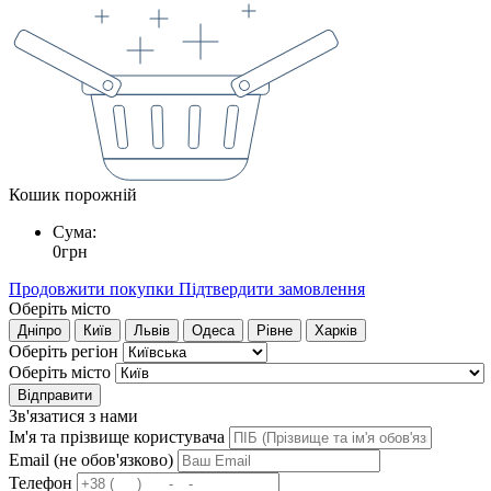
Кошик порожній
Сума:
0
грн
Продовжити покупки
Підтвердити замовлення
Оберіть місто
Дніпро
Київ
Львів
Одеса
Рівне
Харків
Оберіть регіон
Оберіть місто
Відправити
Зв'язатися з нами
Ім'я та прізвище користувача
Email (не обов'язково)
Телефон