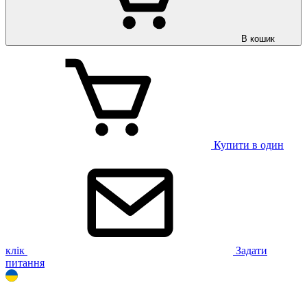
В кошик
Купити в один
клік
Задати
питання