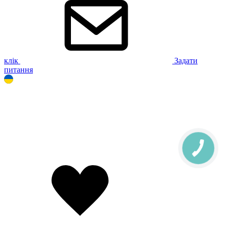
клік
Задати
питання