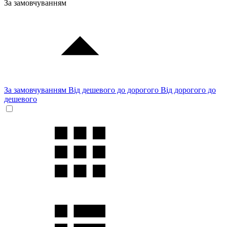
За замовчуванням
За замовчуванням
Від дешевого до дорогого
Від дорогого до
дешевого