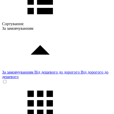
Сортування:
За замовчуванням
За замовчуванням
Від дешевого до дорогого
Від дорогого до
дешевого