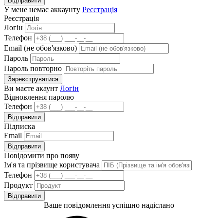
Відправити
У мене немає аккаунту
Реєстрація
Реєстрація
Логін
Телефон
Email (не обов'язково)
Пароль
Пароль повторно
Зареєструватися
Ви маєте акаунт
Логін
Відновлення паролю
Телефон
Відправити
Підписка
Email
Відправити
Повідомити про появу
Ім'я та прізвище користувача
Телефон
Продукт
Відправити
Ваше повідомлення успішно надіслано