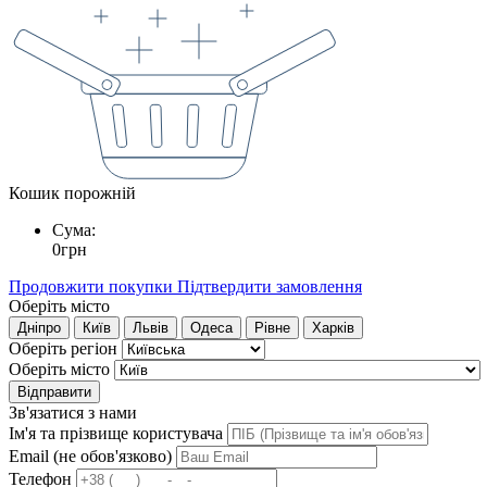
Кошик порожній
Сума:
0
грн
Продовжити покупки
Підтвердити замовлення
Оберіть місто
Дніпро
Київ
Львів
Одеса
Рівне
Харків
Оберіть регіон
Оберіть місто
Відправити
Зв'язатися з нами
Ім'я та прізвище користувача
Email (не обов'язково)
Телефон