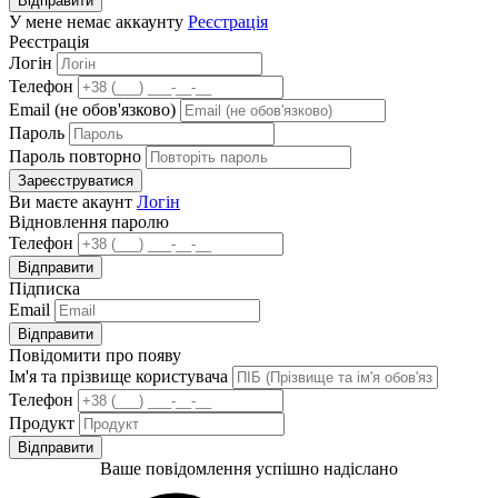
Відправити
У мене немає аккаунту
Реєстрація
Реєстрація
Логін
Телефон
Email (не обов'язково)
Пароль
Пароль повторно
Зареєструватися
Ви маєте акаунт
Логін
Відновлення паролю
Телефон
Відправити
Підписка
Email
Відправити
Повідомити про появу
Ім'я та прізвище користувача
Телефон
Продукт
Відправити
Ваше повідомлення успішно надіслано