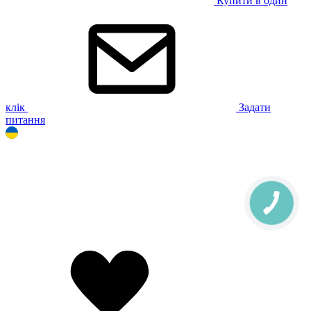
Купити в один
клік
Задати
питання