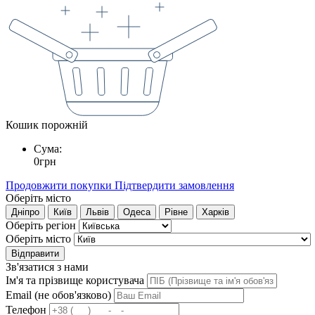
Кошик порожній
Сума:
0
грн
Продовжити покупки
Підтвердити замовлення
Оберіть місто
Дніпро
Київ
Львів
Одеса
Рівне
Харків
Оберіть регіон
Оберіть місто
Відправити
Зв'язатися з нами
Ім'я та прізвище користувача
Email (не обов'язково)
Телефон