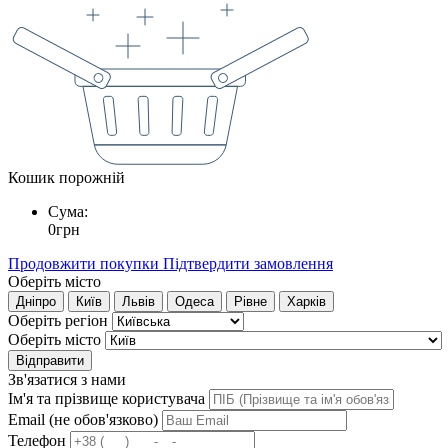
Кошик порожній
Сума:
0
грн
Продовжити покупки
Підтвердити замовлення
Оберіть місто
Дніпро
Київ
Львів
Одеса
Рівне
Харків
Оберіть регіон
Оберіть місто
Відправити
Зв'язатися з нами
Ім'я та прізвище користувача
Email (не обов'язково)
Телефон