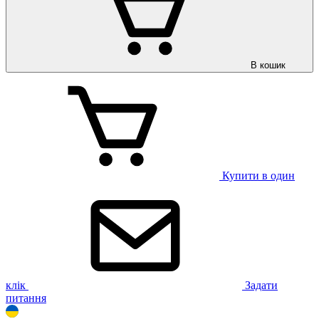
В кошик
Купити в один
клік
Задати
питання