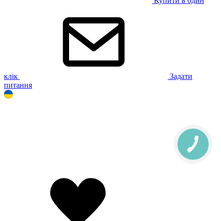
Купити в один
клік
Задати
питання