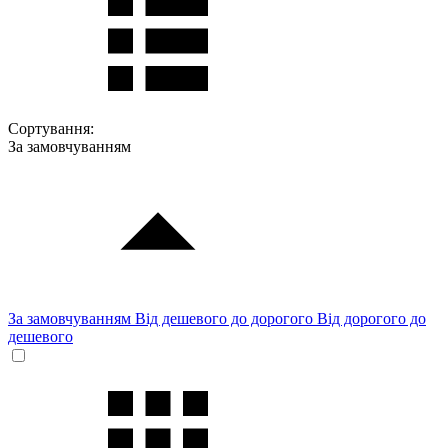
Сортування:
За замовчуванням
За замовчуванням
Від дешевого до дорогого
Від дорогого до
дешевого