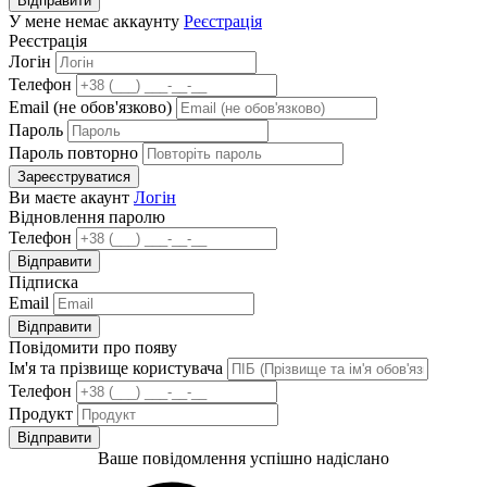
Відправити
У мене немає аккаунту
Реєстрація
Реєстрація
Логін
Телефон
Email (не обов'язково)
Пароль
Пароль повторно
Зареєструватися
Ви маєте акаунт
Логін
Відновлення паролю
Телефон
Відправити
Підписка
Email
Відправити
Повідомити про появу
Ім'я та прізвище користувача
Телефон
Продукт
Відправити
Ваше повідомлення успішно надіслано